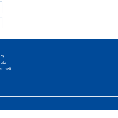
um
hutz
reiheit